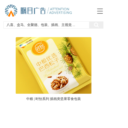
T
o
g
g
l
e
n
a
v
i
g
a
t
i
o
n
中粮 | 时怡系列 插画类坚果零食包装